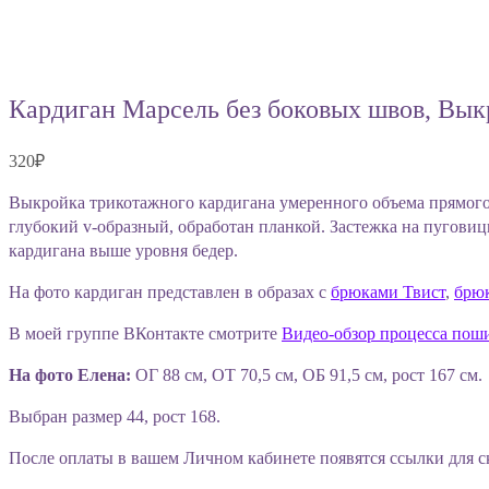
Кардиган Марсель без боковых швов, Вык
320
₽
Выкройка трикотажного кардигана умеренного объема прямого
глубокий v-образный, обработан планкой. Застежка на пугови
кардигана выше уровня бедер.
На фото кардиган представлен в образах с
брюками Твист
,
брю
В моей группе ВКонтакте смотрите
Видео-обзор процесса пош
На фото Елена:
ОГ 88 см, ОТ 70,5 см, ОБ 91,5 см, рост 167 см.
Выбран размер 44, рост 168.
После оплаты в вашем Личном кабинете появятся ссылки для с